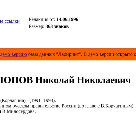
Редакция от:
14.06.1996
е ссылки
Размер:
363 знаков
демо-версию
базы данных "Лабиринт". В демо-версии открыто о
ПОПОВ Николай Николаевич
(Корчагина) - (1991- 1993).
 русском правительстве России (во главе с В.Корчагиным).
) В.Милосердова.