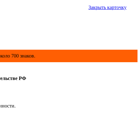
Закрыть карточку
коло 700 знаков.
тельстве РФ
нности.