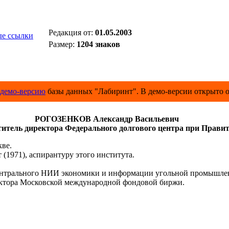
Редакция от:
01.05.2003
е ссылки
Размер:
1204 знаков
демо-версию
базы данных "Лабиринт". В демо-версии открыто о
РОГОЗЕНКОВ Александр Васильевич
итель директора Федерального долгового центра при Прави
кве.
1971), аспирантуру этого института.
ентрального НИИ экономики и информации угольной промышле
ектора Московской международной фондовой биржи.