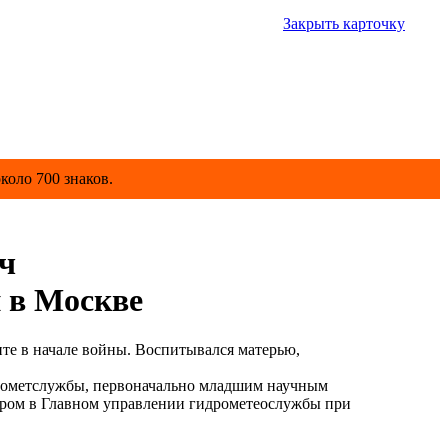
Закрыть карточку
коло 700 знаков.
ч
 в Москве
те в начале войны. Воспитывался матерью,
дрометслужбы, первоначально младшим научным
енером в Главном управлении гидрометеослужбы при