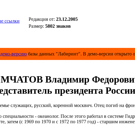
Редакция от:
23.12.2005
е ссылки
Размер:
5802 знаков
демо-версию
базы данных "Лабиринт". В демо-версии открыто о
МЧАТОВ Владимир Федорови
дставитель президента России
ье служащих, русский, коренной москвич. Отец погиб на фрон
пециальности - океанолог. После этого работал в системе Ги
е, затем (с 1969 по 1970 и с 1972 по 1977 год) - старшим инж