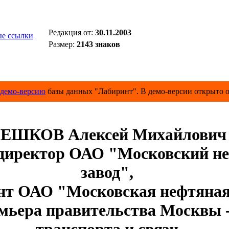
Редакция от:
30.11.2003
е ссылки
Размер:
2143 знаков
демо-версию
базы данных "Лабиринт". В демо-версии открыто о
ЕШКОВ Алексей Михайлович
иректор ОАО "Московский н
завод",
ент ОАО "Московская нефтяна
мьера правительства Москвы -