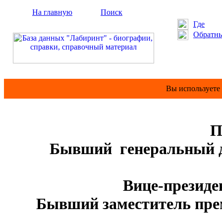
На главную
Поиск
Где
Обратны
Вы используете
П
Бывший генеральный д
Вице-презид
Бывший заместитель пре