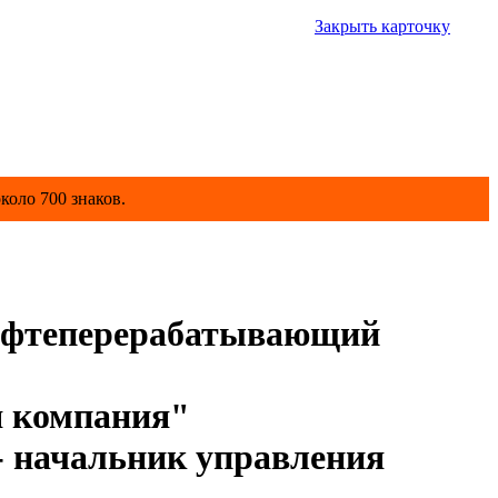
Закрыть карточку
коло 700 знаков.
ефтеперерабатывающий
я компания"
 начальник управления